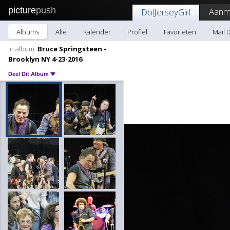
picture
push
Aanm
DblJerseyGirl
Albums
Alle
Kalender
Profiel
Favorieten
Mail 
In album:
Bruce Springsteen -
Brooklyn NY 4-23-2016
Deel Dit Album