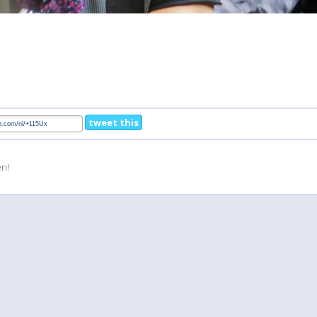
tweet this
en!