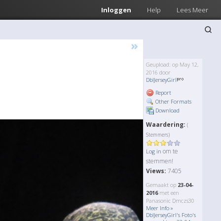
Inloggen
Help
Lees Meer
»
Geupload: op May 12,
2016 door
DblJerseyGirl
Report
Other Formats
Download
Waardering:
(
Stemmers)
om te
Log in
stemmen!
Views:
7405
Gemaakt op
23-04-
2016
met een
Panasonic Dmczs30
Meer Info »
DblJerseyGirl's Foto's