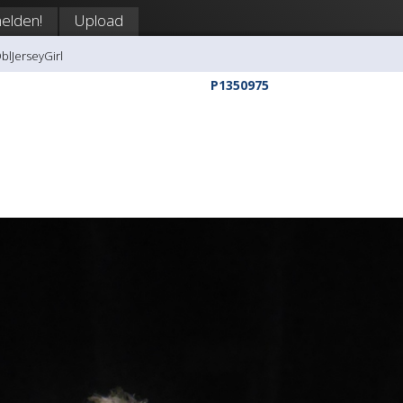
elden!
Upload
DblJerseyGirl
P1350975