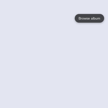
Browse album
Language
English
Nederlands
Français
Jouw
Help
Lees Meer