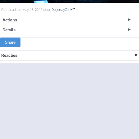
Geupload: op May 13, 2012 door
DblJerseyGirl
Actions
Details
Share
Reacties