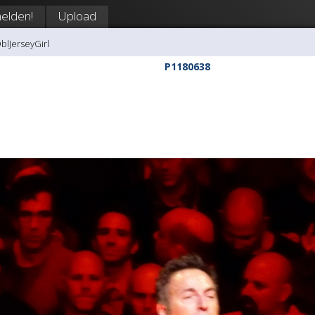
elden!
Upload
DblJerseyGirl
P1180638