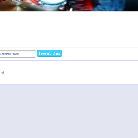
tweet this
en!