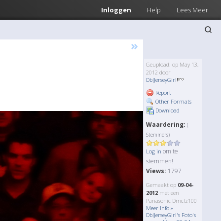
Inloggen
Help
Lees Meer
»
Geupload: op May 13,
2012 door
DblJerseyGirl
Report
Other Formats
Download
Waardering:
(
Stemmers)
om te
Log in
stemmen!
Views:
1797
Gemaakt op
09-04-
2012
met een
Panasonic Dmcfz100
Meer Info »
DblJerseyGirl's Foto's