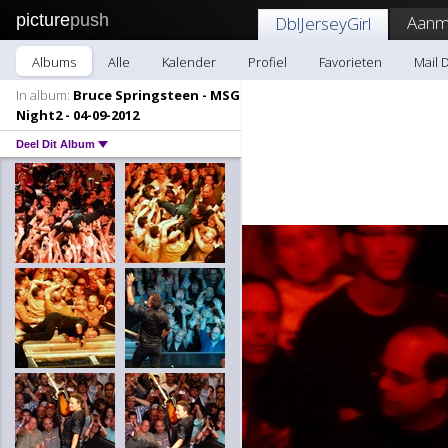
picture
push
Aanm
DblJerseyGirl
Albums
Alle
Kalender
Profiel
Favorieten
Mail 
In album:
Bruce Springsteen - MSG
Night2 - 04-09-2012
Deel Dit Album