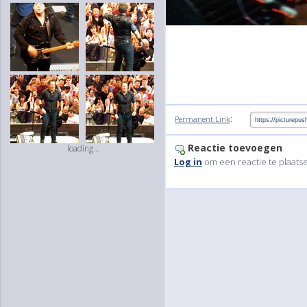
:
Permanent Link
Reactie toevoegen
loading...
Log in
om een reactie te plaats