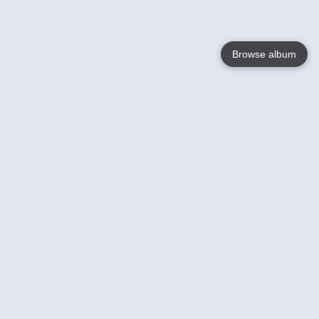
Browse album
Language
English
Nederlands
Français
Jouw
Help
Lees Meer