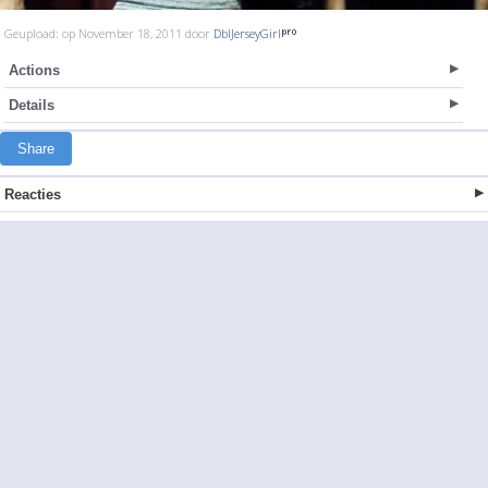
Geupload: op November 18, 2011 door
DblJerseyGirl
Actions
Details
Share
Reacties