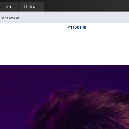
elden!
Upload
DblJerseyGirl
P1150140