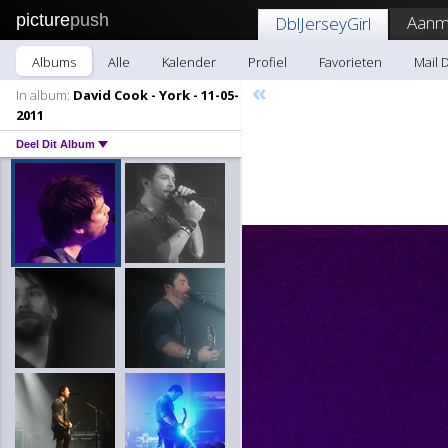
picture
push
Aanm
DblJerseyGirl
Albums
Alle
Kalender
Profiel
Favorieten
Mail 
«
In album:
David Cook - York - 11-05-
2011
Deel Dit Album