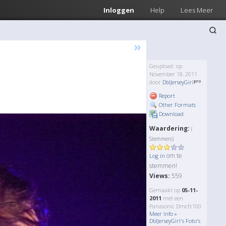
Inloggen
Help
Lees Meer
»
Geupload: op
November 18, 2011
door
DblJerseyGirl
Report
Other Formats
Download
Waardering:
(
Stemmers)
om te
Log in
stemmen!
Views:
559
Gemaakt op
05-11-
2011
met een
Panasonic Dmcfz100
Meer Info »
DblJerseyGirl's Foto's