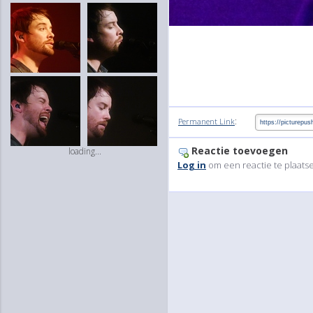
:
Permanent Link
Reactie toevoegen
loading...
Log in
om een reactie te plaats