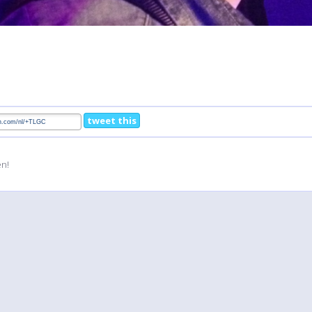
tweet this
en!