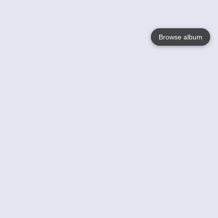
Browse album
Language
English
Nederlands
Français
Jouw
Help
Lees Meer